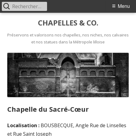
Rechercher :
Menu
Menu
principal
Aller
CHAPELLES & CO.
au
contenu
Préservons et valorisons nos chapelles, nos niches, nos calvaires
et nos statues dans la Métropole lilloise
Chapelle du Sacré-Cœur
Localisation :
BOUSBECQUE, Angle Rue de Linselles
et Rue Saint Joseph