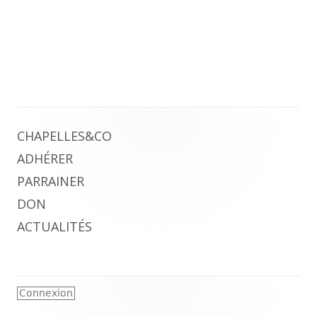
Colonne
CHAPELLES&CO
ADHÉRER
principale
PARRAINER
DON
ACTUALITÉS
Contenu
Connexion
du