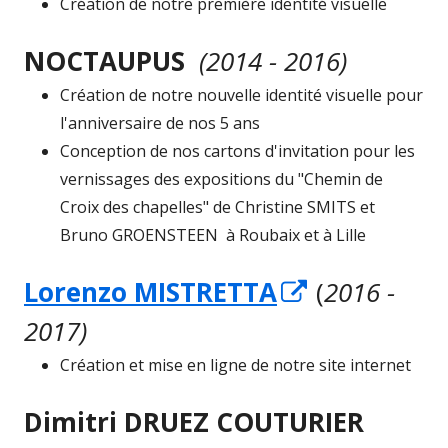
Création de notre première identité visuelle
NOCTAUPUS
(2014 - 2016)
Création de notre nouvelle identité visuelle pour
l'anniversaire de nos 5 ans
Conception de nos cartons d'invitation pour les
vernissages des expositions du "Chemin de
Croix des chapelles" de Christine SMITS et
Bruno GROENSTEEN à Roubaix et à Lille
Ouvrir
Lorenzo MISTRETTA
(
2016 -
dans
2017)
une
Création et mise en ligne de notre site internet
nouvelle
Dimitri DRUEZ COUTURIER
fenêtre