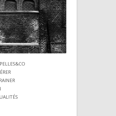
lonne
PELLES&CO
ÉRER
ncipale
RAINER
N
UALITÉS