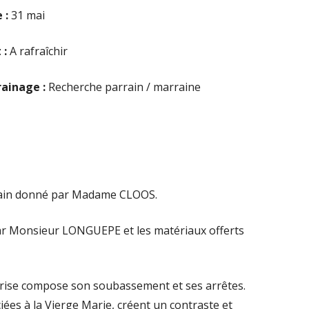
 :
31 mai
 :
A rafraîchir
rainage :
Recherche parrain / marraine
rrain donné par Madame CLOOS.
par Monsieur LONGUEPE et les matériaux offerts
grise compose son soubassement et ses arrêtes.
iées à la Vierge Marie, créent un contraste et