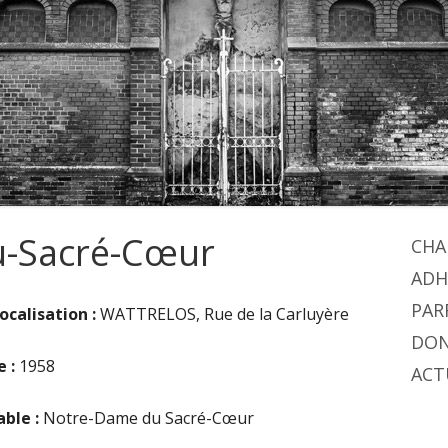
u-Sacré-Cœur
Co
CHA
ADH
pri
PAR
uvrir
ocalisation :
WATTRELOS, Rue de la Carluyère
ans
DO
e :
1958
ne
ACT
ouvelle
ble :
Notre-Dame du Sacré-Cœur
enêtre