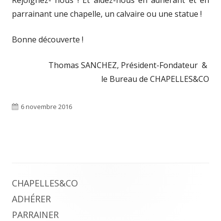
parrainant une chapelle, un calvaire ou une statue !
Bonne découverte !
Thomas SANCHEZ, Président-Fondateur &
le Bureau de CHAPELLES&CO
Publié
6 novembre 2016
le
Colonne
CHAPELLES&CO
ADHÉRER
principale
PARRAINER